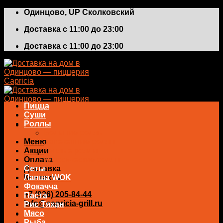
Skip
Одинцово, UP Сколковский
to
Доставка с 11:00 до 23:00
content
Доставка с 11:00 до 23:00
Пицца
Суши
Роллы
Большие роллы
Меню
Запеченные роллы
Акции
Теплые роллы
Оплата
Классические роллы
Доставка
Сеты
Контакты
Лапша WOK
Фокачча
+7 (926) 205-84-44
Паста
info@capricia-grill.ru
Рис Тяхан
Мясо
0
₽
Рыба