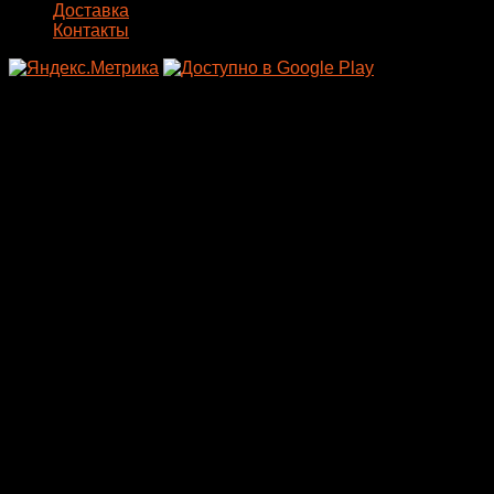
Доставка
Контакты