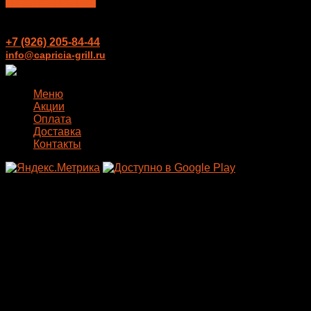
Перезвонить мне
+7 (926) 205-84-44
info@capricia-grill.ru
Меню
Акции
Оплата
Доставка
Контакты