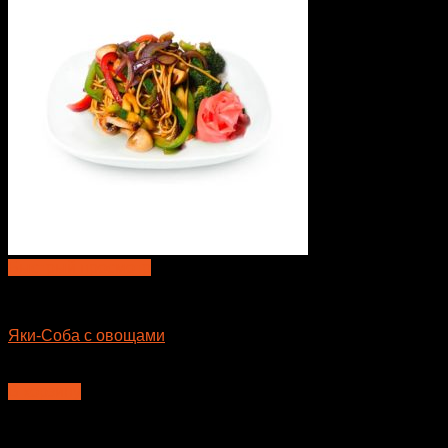
Быстрый просмотр
Лапша WOK
Яки-Соба с овощами
360
₽
В корзину