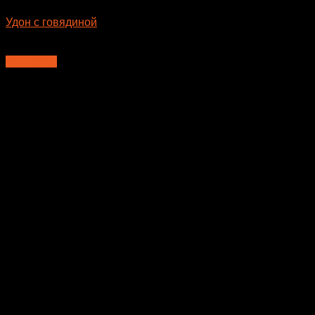
Удон с говядиной
410
₽
В корзину