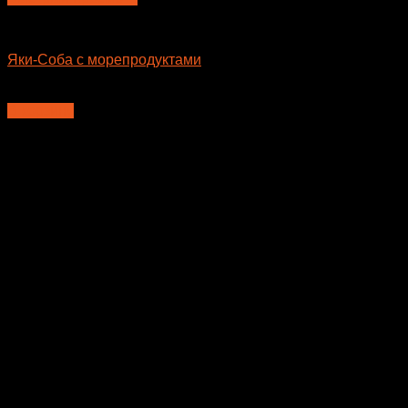
Лапша WOK
Яки-Соба с морепродуктами
410
₽
В корзину