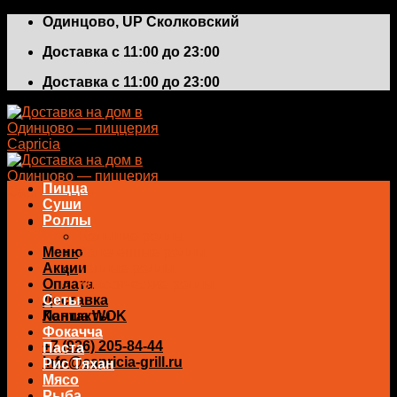
Skip
Одинцово, UP Сколковский
to
Доставка с 11:00 до 23:00
content
Доставка с 11:00 до 23:00
Пицца
Суши
Роллы
Большие роллы
Меню
Запеченные роллы
Акции
Теплые роллы
Оплата
Классические роллы
Доставка
Сеты
Контакты
Лапша WOK
Фокачча
+7 (926) 205-84-44
Паста
info@capricia-grill.ru
Рис Тяхан
Мясо
0
₽
Рыба