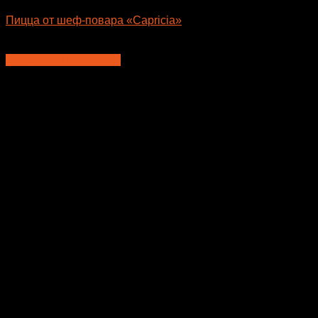
Пицца от шеф-повара «Capricia»
795
₽
–
985
₽
Выберите параметры
Этот
товар
имеет
несколько
вариаций.
Опции
можно
выбрать
на
странице
товара.