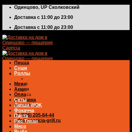
Skip
Одинцово, UP Сколковский
to
Доставка с 11:00 до 23:00
content
Доставка с 11:00 до 23:00
Пицца
Суши
Роллы
Большие роллы
Меню
Запеченные роллы
Акции
Теплые роллы
Оплата
Классические роллы
Доставка
Сеты
Контакты
Лапша WOK
Фокачча
+7 (926) 205-84-44
Паста
info@capricia-grill.ru
Рис Тяхан
Мясо
0
₽
Рыба