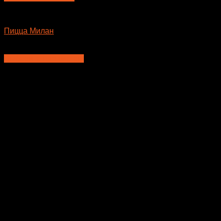
Пицца
Пицца Милан
715
₽
–
935
₽
Выберите параметры
Этот
товар
имеет
несколько
вариаций.
Опции
можно
выбрать
на
странице
товара.