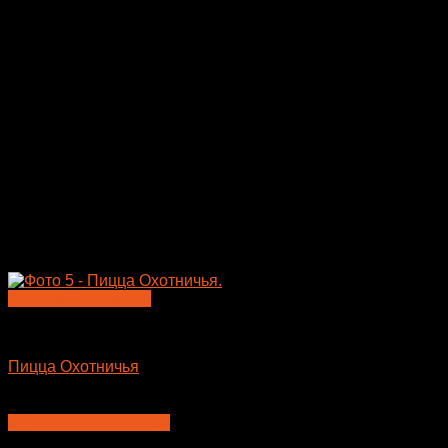
странице
товара.
Быстрый просмотр
Пицца
Пицца Охотничья
740
₽
–
935
₽
Выберите параметры
Этот