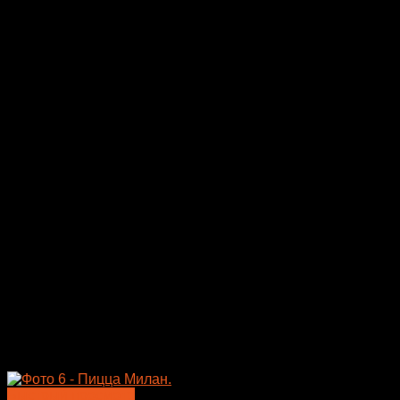
товар
имеет
несколько
вариаций.
Опции
можно
выбрать
на
странице
товара.
Быстрый просмотр