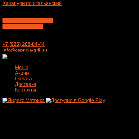
Хачапури по итальянский
400
₽
–
675
₽
Выберите параметры
Этот
Перезвонить мне
товар
имеет
несколько
+7 (926) 205-84-44
вариаций.
info@capricia-grill.ru
Опции
можно
выбрать
Меню
на
Акции
странице
Оплата
товара.
Доставка
Контакты