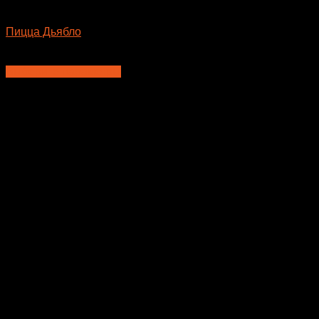
Пицца
Пицца Дьябло
740
₽
–
945
₽
Выберите параметры
Этот
товар
имеет
несколько
вариаций.
Опции
можно
выбрать
на
странице
товара.