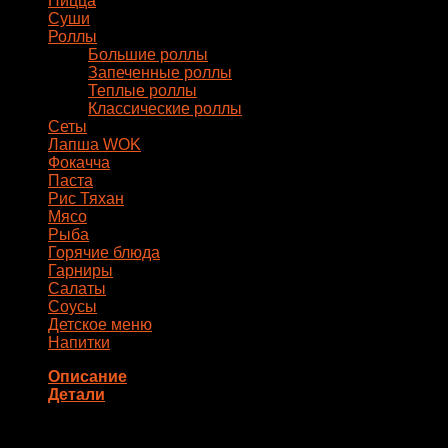
Пицца
Суши
Роллы
Большие роллы
Запеченные роллы
Теплые роллы
Классические роллы
Сеты
Лапша WOK
Фокачча
Паста
Рис Тяхан
Мясо
Рыба
Горячие блюда
Гарниры
Салаты
Соусы
Детское меню
Напитки
Описание
Детали
Состав: сыр моцарелла, томатный соус, помидоры