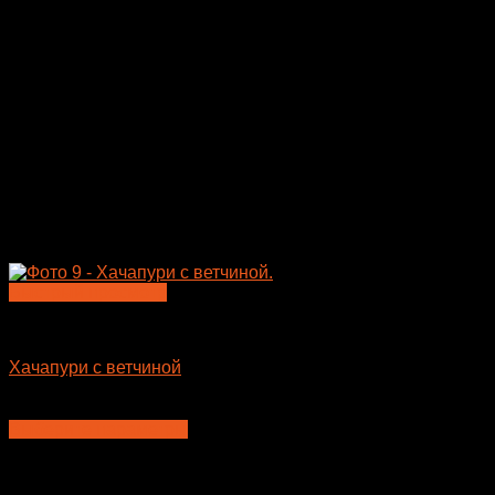
Быстрый просмотр
Пицца
Хачапури с ветчиной
400
₽
–
675
₽
Выберите параметры
Этот
товар
имеет