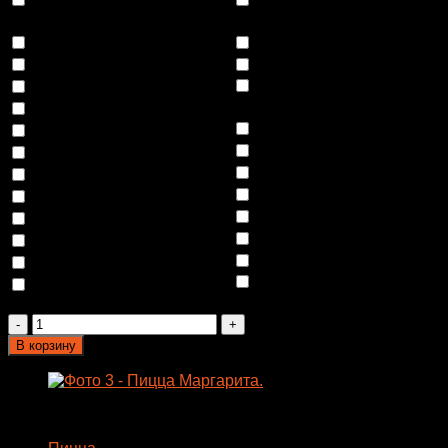
ПЕРЕЦ ХАЛОПЕНЬЕ
+
ПЕРЕЦ БОЛГАРСКИЙ
+
60
₽
60
₽
МАСЛИНЫ
+
40
₽
БАКЛАЖАН
+
60
₽
ЛОСОСЬ
+
100
₽
ШАМПИНЬОНЫ
+
60
₽
ГОРЧИЦА ОСТРАЯ
+
СОЕВЫЙ СОУС
+
40
₽
50
₽
СВИНОЙ ОКОРОК
+
60
₽
РУККОЛА
+
60
₽
СОУС ТЕРИЯКИ
+
50
₽
СОУС ЦЕЗАРЬ
+
50
₽
ВЕТЧИНА
+
60
₽
ПОМИДОР
+
60
₽
КАБАЧЕК
+
60
₽
БЕКОН
+
60
₽
ПЕППЕРОНИ
+
60
₽
ПОМИДОР ЧЕРРИ
+
60
₽
СЫР ЧЕДДЕР
+
60
₽
СОУС БАРБЕКЮ
+
50
₽
КУРИНАЯ ГРУДКА
+
60
₽
СЫР ПАРМЕЗАН
+
60
₽
ОЛИВКИ
+
40
₽
ПАРМСКАЯ ВЕТЧИНА
+
СЫР МОЦАРЕЛЛА
+
60
₽
100
₽
Количество
товара
В корзину
Пицца
Маргарита
Меню