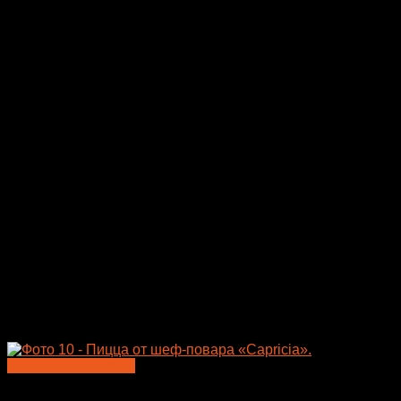
несколько
вариаций.
Опции
можно
выбрать
на
странице
товара.
Быстрый просмотр
Пицца