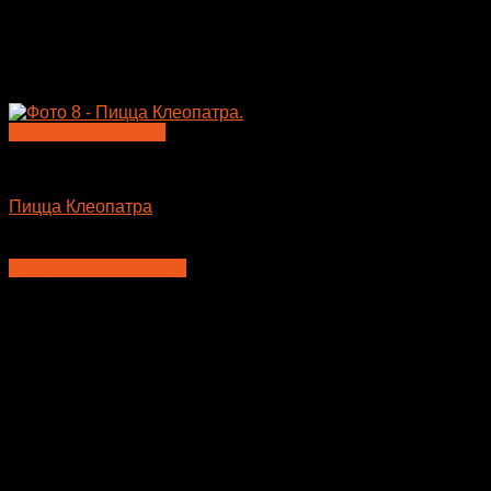
Быстрый просмотр
Пицца
Пицца Клеопатра
710
₽
–
935
₽
Выберите параметры
Этот
товар
имеет
несколько
вариаций.
Опции
можно
выбрать
на
странице
товара.