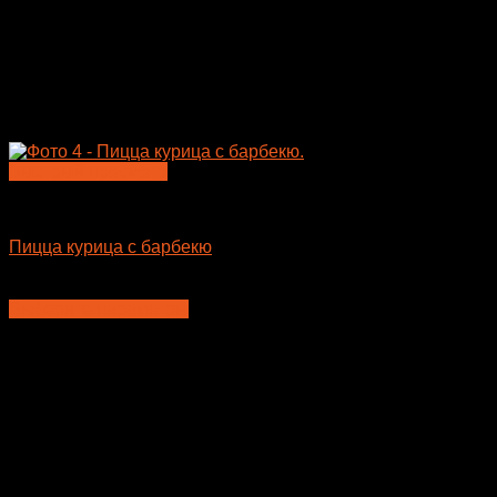
Быстрый просмотр
Пицца
Пицца курица с барбекю
735
₽
–
935
₽
Выберите параметры
Этот
товар
имеет
несколько
вариаций.
Опции
можно
выбрать
на