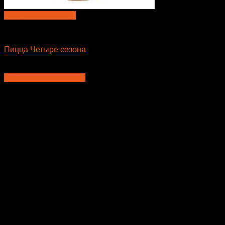
Быстрый просмотр
Пицца
Пицца Четыре сезона
710
₽
–
935
₽
Выберите параметры
Этот
товар
имеет
несколько
вариаций.
Опции
можно
выбрать
на
странице
товара.