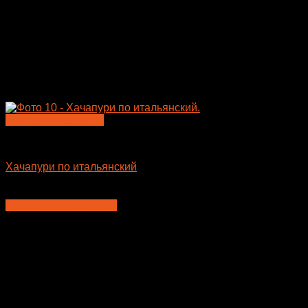
Быстрый просмотр
Пицца
Хачапури по итальянский
400
₽
–
675
₽
Выберите параметры
Этот
товар
имеет
несколько
вариаций.
Опции
можно
выбрать