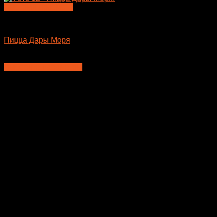
Быстрый просмотр
Пицца
Пицца Дары Моря
810
₽
–
985
₽
Выберите параметры
Этот
товар
имеет
несколько
вариаций.
Опции
можно
выбрать
на
странице
товара.