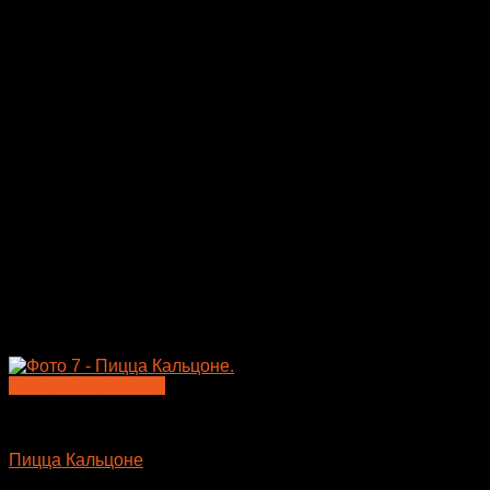
можно
выбрать
на
странице
товара.
Быстрый просмотр
Пицца
Пицца Кальцоне