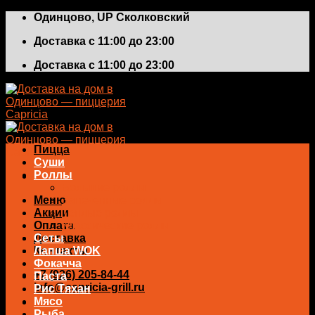
Skip
Одинцово, UP Сколковский
to
Доставка с 11:00 до 23:00
content
Доставка с 11:00 до 23:00
Пицца
Суши
Роллы
Большие роллы
Меню
Запеченные роллы
Акции
Теплые роллы
Оплата
Классические роллы
Доставка
Сеты
Контакты
Лапша WOK
Фокачча
+7 (926) 205-84-44
Паста
info@capricia-grill.ru
Рис Тяхан
Мясо
0
₽
Рыба