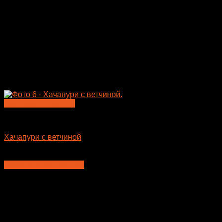
Быстрый просмотр
Пицца
Хачапури с ветчиной
400
₽
–
675
₽
Выберите параметры
Этот
товар
имеет
несколько
вариаций.
Опции