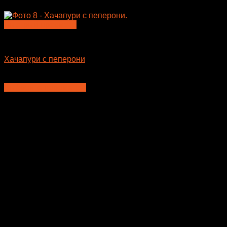
Быстрый просмотр
Пицца
Хачапури с пеперони
400
₽
–
675
₽
Выберите параметры
Этот
товар
имеет
несколько
вариаций.
Опции
можно
выбрать
на
странице
товара.