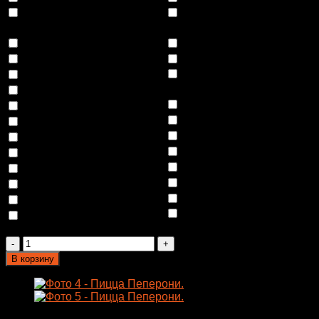
ПЕРЕЦ ХАЛОПЕНЬЕ
+
ПЕРЕЦ БОЛГАРСКИЙ
+
60
₽
60
₽
МАСЛИНЫ
+
40
₽
БАКЛАЖАН
+
60
₽
ЛОСОСЬ
+
100
₽
ШАМПИНЬОНЫ
+
60
₽
ГОРЧИЦА ОСТРАЯ
+
СОЕВЫЙ СОУС
+
40
₽
50
₽
СВИНОЙ ОКОРОК
+
60
₽
РУККОЛА
+
60
₽
СОУС ТЕРИЯКИ
+
50
₽
СОУС ЦЕЗАРЬ
+
50
₽
ВЕТЧИНА
+
60
₽
ПОМИДОР
+
60
₽
КАБАЧЕК
+
60
₽
БЕКОН
+
60
₽
ПЕППЕРОНИ
+
60
₽
ПОМИДОР ЧЕРРИ
+
60
₽
СЫР ЧЕДДЕР
+
60
₽
СОУС БАРБЕКЮ
+
50
₽
КУРИНАЯ ГРУДКА
+
60
₽
СЫР ПАРМЕЗАН
+
60
₽
ОЛИВКИ
+
40
₽
ПАРМСКАЯ ВЕТЧИНА
+
СЫР МОЦАРЕЛЛА
+
60
₽
100
₽
Количество
товара
В корзину
Пицца
Пеперони