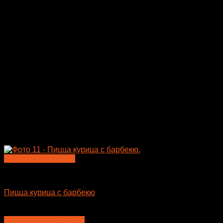
на
странице
товара.
Быстрый просмотр
Пицца
Пицца курица с барбекю
735
₽
–
935
₽
Выберите параметры