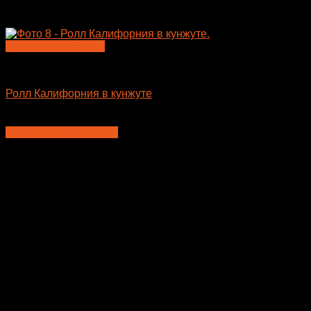
Быстрый просмотр
Большие роллы
Ролл Калифорния в кунжуте
445
₽
Выберите параметры
Этот
товар
имеет
несколько
вариаций.
Опции
можно
выбрать
на
странице
товара.