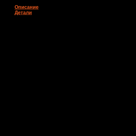
Описание
Детали
Состав: креветка, сыр кремета, тобико, панировка (8 шт.)
Количество
8 шт
Похожие товары