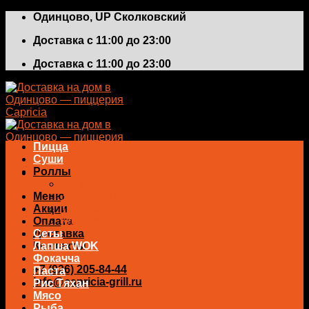
Skip
Одинцово, UP Сколковский
to
Доставка с 11:00 до 23:00
content
Доставка с 11:00 до 23:00
Пицца
Суши
Роллы
Большие роллы
Меню
Запеченные роллы
Акции
Теплые роллы
Оплата
Классические роллы
Доставка
Сеты
Контакты
Лапша WOK
Фокачча
+7 (926) 205-84-44
Паста
info@capricia-grill.ru
Рис Тяхан
Мясо
0
₽
Рыба