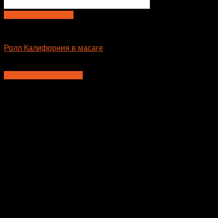
Быстрый просмотр
Большие роллы
Ролл Калифорния в масаге
595
₽
Выберите параметры
Этот
товар
имеет
несколько
вариаций.
Опции
можно
выбрать
на
странице
товара.