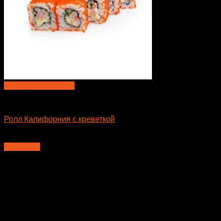
Быстрый просмотр
Большие роллы
Ролл Калифорния с креветкой
610
₽
В корзину