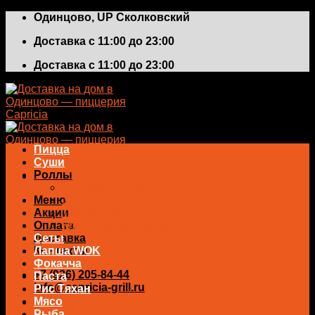
Skip
Одинцово, UP Сколковский
to
Доставка с 11:00 до 23:00
content
Доставка с 11:00 до 23:00
Пицца
Суши
Роллы
Большие роллы
Меню
Запеченные роллы
Акции
Теплые роллы
Оплата
Классические роллы
Доставка
Сеты
Контакты
Лапша WOK
Фокачча
+7 (926) 205-84-44
Паста
info@capricia-grill.ru
Рис Тяхан
Мясо
0
₽
Рыба