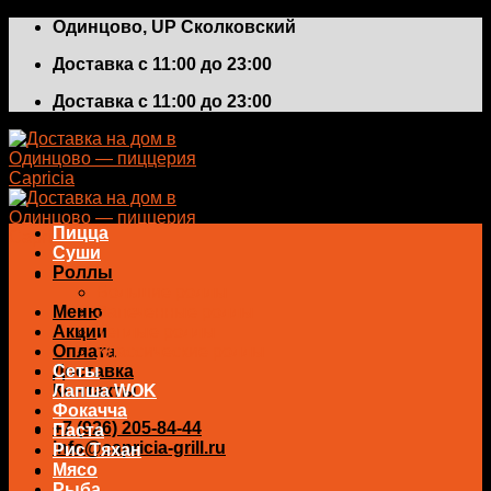
Skip
Одинцово, UP Сколковский
to
Доставка с 11:00 до 23:00
content
Доставка с 11:00 до 23:00
Пицца
Суши
Роллы
Большие роллы
Меню
Запеченные роллы
Акции
Теплые роллы
Оплата
Классические роллы
Доставка
Сеты
Контакты
Лапша WOK
Фокачча
+7 (926) 205-84-44
Паста
info@capricia-grill.ru
Рис Тяхан
Мясо
0
₽
Рыба