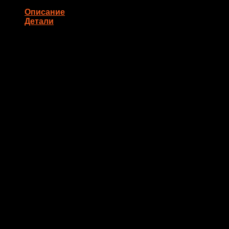
Описание
Детали
Состав: тобико, лосось, огурец, сыр сливочный (8 шт.)
Количество
8 шт
Похожие товары