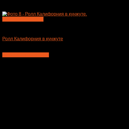
Быстрый просмотр
Большие роллы
Ролл Калифорния в кунжуте
445
₽
Выберите параметры
Этот
товар
имеет
несколько
вариаций.
Опции
можно
выбрать
на
странице
товара.