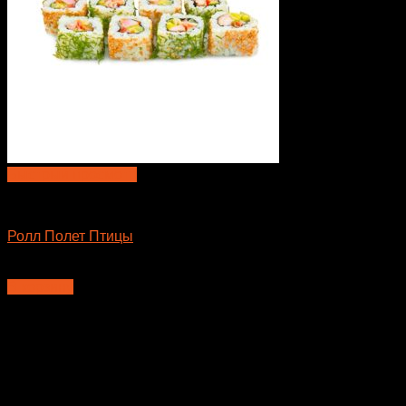
Быстрый просмотр
Большие роллы
Ролл Полет Птицы
410
₽
В корзину