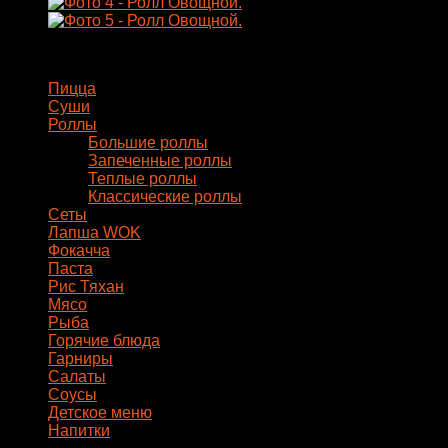
Меню
Пицца
Суши
Роллы
Большие роллы
Запеченные роллы
Теплые роллы
Классические роллы
Сеты
Лапша WOK
Фокачча
Паста
Рис Тяхан
Мясо
Рыба
Горячие блюда
Гарниры
Салаты
Соусы
Детское меню
Напитки