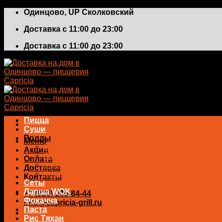
Skip
Одинцово, UP Сколковский
to
Доставка с 11:00 до 23:00
content
Доставка с 11:00 до 23:00
Пицца
Суши
Роллы
Меню
Большие роллы
Акции
Запеченные роллы
Оплата
Теплые роллы
Доставка
Классические роллы
Контакты
Сеты
Лапша WOK
+7 (926) 205-84-44
Фокачча
info@capricia-grill.ru
Паста
0
₽
Рис Тяхан