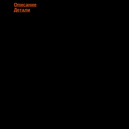
Описание
Детали
Состав: авокадо, огурец, салат Айсберг, паприка, нори, пом
Количество
8 шт
Похожие товары