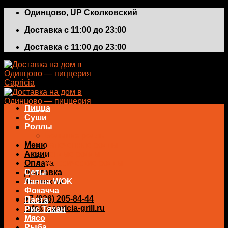
Skip
Одинцово, UP Сколковский
to
Доставка с 11:00 до 23:00
content
Доставка с 11:00 до 23:00
Пицца
Суши
Роллы
Большие роллы
Меню
Запеченные роллы
Акции
Теплые роллы
Оплата
Классические роллы
Доставка
Сеты
Контакты
Лапша WOK
Фокачча
+7 (926) 205-84-44
Паста
info@capricia-grill.ru
Рис Тяхан
Мясо
0
₽
Рыба