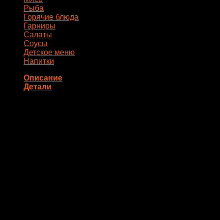
Рыба
Горячие блюда
Гарниры
Салаты
Соусы
Детское меню
Напитки
Описание
Детали
Состав: Крабовое мясо, тобико, огурец, авокадо, майонез
Вес
0.270 кг
Похожие товары