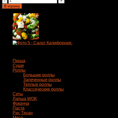
товара
В корзину
Салат
Калифорния
Меню
Пицца
Суши
Роллы
Большие роллы
Запеченные роллы
Теплые роллы
Классические роллы
Сеты
Лапша WOK
Фокачча
Паста
Рис Тяхан
Мясо