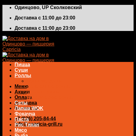
Skip
Одинцово, UP Сколковский
to
Доставка с 11:00 до 23:00
content
Доставка с 11:00 до 23:00
Пицца
Суши
Роллы
Большие роллы
Меню
Запеченные роллы
Акции
Теплые роллы
Оплата
Классические роллы
Доставка
Сеты
Контакты
Лапша WOK
Фокачча
+7 (926) 205-84-44
Паста
info@capricia-grill.ru
Рис Тяхан
Мясо
0
₽
Рыба