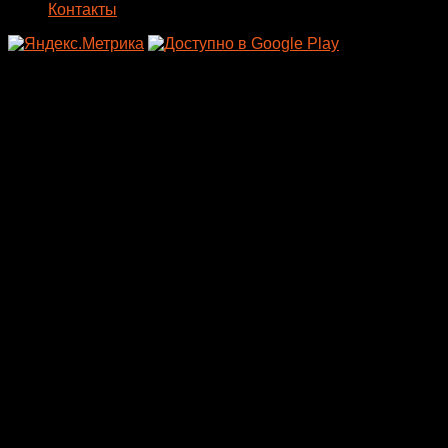
Контакты