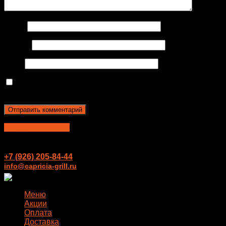
Имя
*
Email
*
Сайт
Сохранить моё имя, email и адрес сайта в этом
браузере для последующих моих комментариев.
Перезвонить мне
+7 (926) 205-84-44
info@capricia-grill.ru
Меню
Акции
Оплата
Доставка