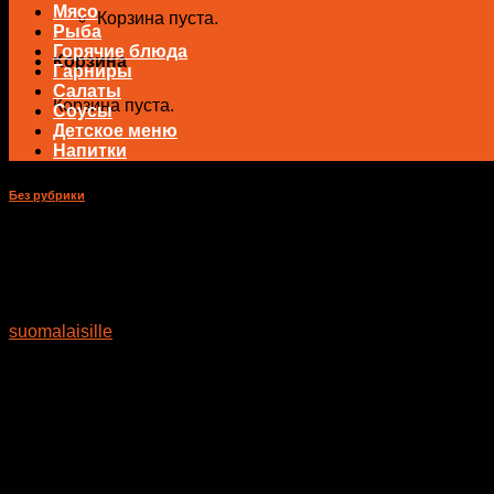
Мясо
Корзина пуста.
Рыба
Горячие блюда
Корзина
Гарниры
Салаты
Корзина пуста.
Соусы
Детское меню
Напитки
Без рубрики
Top Nopeat Kasinot Suomessa – Parhaat
Tervetuloa oppaaseen, jossa esittelemme parhaat nopeat kasin
nopeista kasinoista, joissa voit nauttia suosikkipeleistäsi turv
suomalaisille
bonuksista ja paljon muuta!
Top Nopeat Kasinot Suomessa
Alla on lista kolmesta parhaasta nopeasta kasinosta, joita suos
Kasino
Ominaisuudet
Laiteyhte
Peliaula
Laaja pelivalikoima, nopeat kotiutukset
Desktop, mob