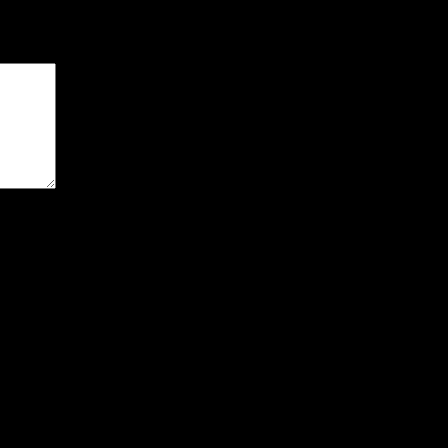
я помечены
*
ере для последующих моих комментариев.