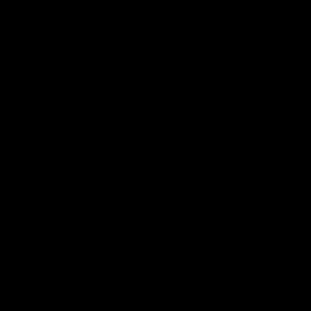
ti ja nauttia pelikokemuksesta!