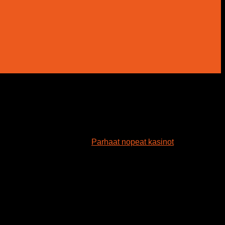
oja, mutta me olemme koonneet yhteen listan luotettavista ja
 ominaisuuksista, peleistä,
Parhaat
nopeat kasinot