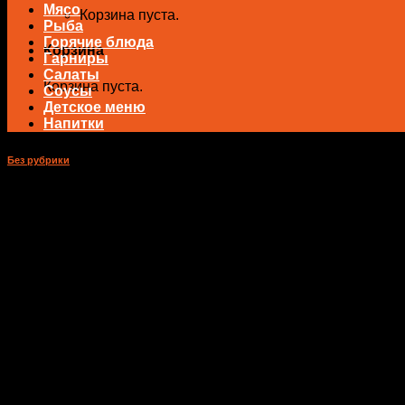
Мясо
Корзина пуста.
Рыба
Горячие блюда
Корзина
Гарниры
Салаты
Корзина пуста.
Соусы
Детское меню
Напитки
Без рубрики
Ruleta con Apuestas Bajas en Latinoa
La ruleta es uno de los juegos de casino más populares en Lat
emoción de la ruleta sin arriesgar grandes sumas de dinero. E
información actualizada, consejos de juego, casinos recome
Características de la Ruleta con Apues
La ruleta con apuestas bajas se juega de la misma manera que 
una opción ideal para jugadores principiantes o aquellos que 
Apuestas mínimas más bajas que en la ruleta tradicional