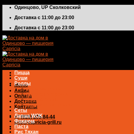
Skip
Одинцово, UP Сколковский
to
Доставка с 11:00 до 23:00
content
Доставка с 11:00 до 23:00
Пицца
Суши
Роллы
Меню
Большие роллы
Акции
Запеченные роллы
Оплата
Теплые роллы
Доставка
Классические роллы
Контакты
Сеты
Лапша WOK
+7 (926) 205-84-44
Фокачча
info@capricia-grill.ru
Паста
0
₽
Рис Тяхан