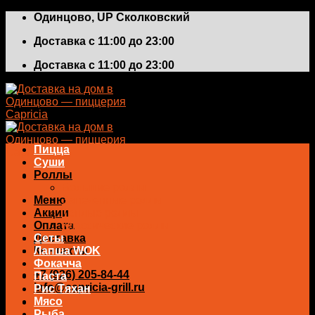
Skip
Одинцово, UP Сколковский
to
Доставка с 11:00 до 23:00
content
Доставка с 11:00 до 23:00
Пицца
Суши
Роллы
Большие роллы
Меню
Запеченные роллы
Акции
Теплые роллы
Оплата
Классические роллы
Доставка
Сеты
Контакты
Лапша WOK
Фокачча
+7 (926) 205-84-44
Паста
info@capricia-grill.ru
Рис Тяхан
Мясо
0
₽
Рыба