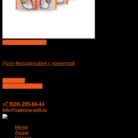
Быстрый просмотр
Большие роллы
Ролл Филадельфия с креветкой
650
₽
В корзину
Перезвонить мне
+7 (926) 205-84-44
info@capricia-grill.ru
Меню
Акции